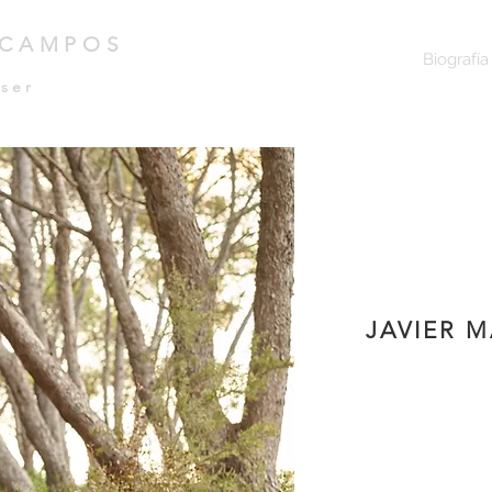
 CAMPOS
Home
Biografía
ser
JAVIER
M